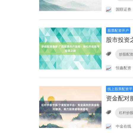
国联证券
股票配资开户
股市投资
炒股配
恒鑫配资
线上股票配资平
资金配对
杠杆炒
中金在线