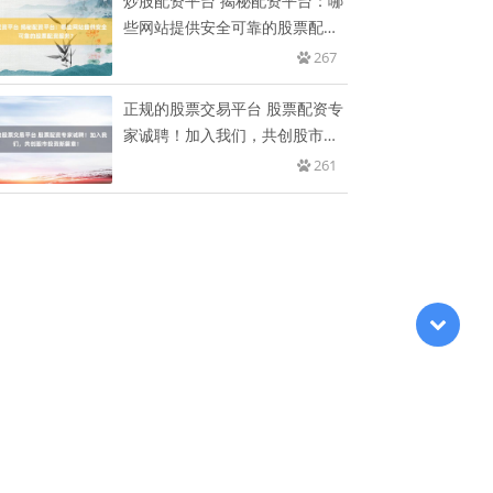
炒股配资平台 揭秘配资平台：哪
些网站提供安全可靠的股票配资
服
267
正规的股票交易平台 股票配资专
家诚聘！加入我们，共创股市投
资
261