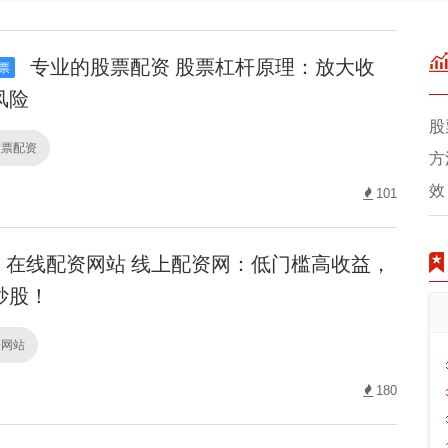
专业的股票配资 股票杠杆原理：放大收
票
风险
股
股票配资
方
效
101
在线配资网站 线上配资网：低门槛高收益，
炒股！
资网站
180