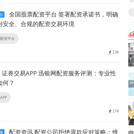
全国股票配资平台 签署配资承诺书，明确
台
创安全、合规的配资交易环境
票配资平台
134
证券交易APP 迅银网配资服务评测：专业性
如何？
APP
174
配资资讯 配资公司拒绝退款应对策略：维
票
4