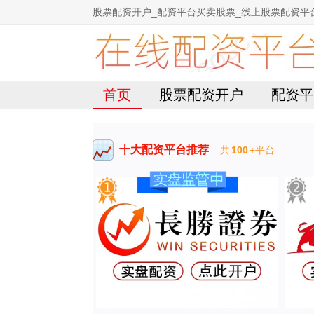
股票配资开户_配资平台买卖股票_线上股票配资平
首页
股票配资开户
配资平
十大配资平台推荐
共
100
+平台