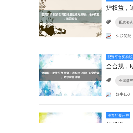
护权益，
配资咨
久联优配
配资平台买卖股
全合规，
全国前
好牛168
股票配资开户
您投资