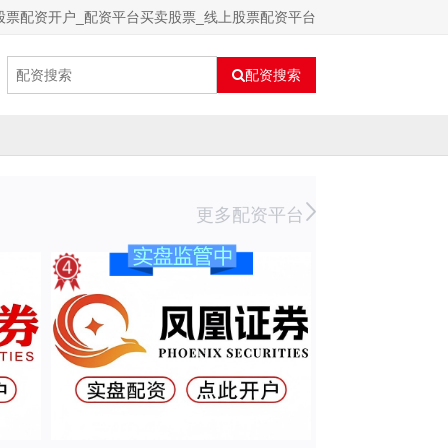
股票配资开户_配资平台买卖股票_线上股票配资平台
配资搜索
更多配资平台