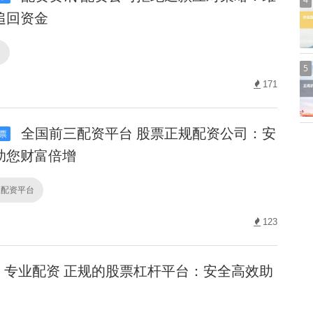
追回资金
询
5
171
全国前三配资平台 股票正规配资公司：安
票
助您财富倍增
三配资平台
123
专业配资 正规的股票杠杆平台：安全高效助