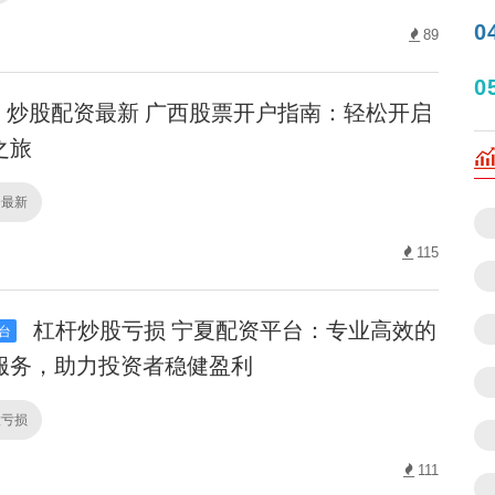
0
89
0
炒股配资最新 广西股票开户指南：轻松开启
之旅
资最新
115
杠杆炒股亏损 宁夏配资平台：专业高效的
台
服务，助力投资者稳健盈利
股亏损
111